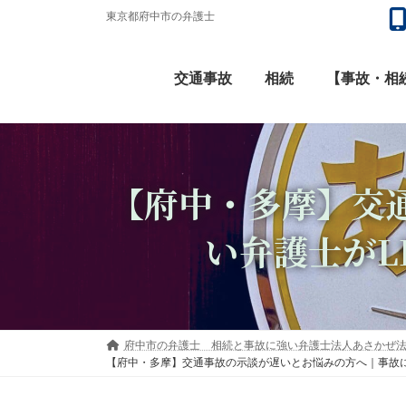
コ
ナ
東京都府中市の弁護士
ン
ビ
テ
ゲ
交通事故
相続
【事故・相続
ン
ー
ツ
シ
へ
ョ
ス
ン
【府中・多摩】交
キ
に
ッ
移
い弁護士がL
プ
動
府中市の弁護士 相続と事故に強い弁護士法人あさかぜ
【府中・多摩】交通事故の示談が遅いとお悩みの方へ｜事故に