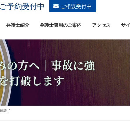
土日祝もご予約受付中
ご相談受付中
弁護士紹介
弁護士費用のご案内
アクセス
サ
みの方へ｜事故に強
滞を打破します
解説