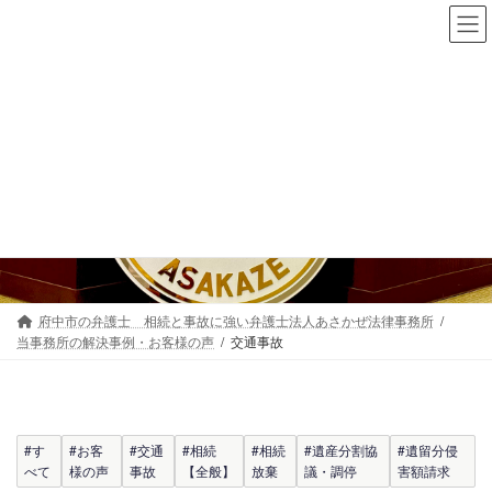
コ
ナ
ン
ビ
テ
ゲ
ン
ー
ツ
シ
へ
ョ
当事務所の解決事例・お客
ス
ン
キ
に
様の声
ッ
移
プ
動
府中市の弁護士 相続と事故に強い弁護士法人あさかぜ法律事務所
当事務所の解決事例・お客様の声
交通事故
#す
#お客
#交通
#相続
#相続
#遺産分割協
#遺留分侵
べて
様の声
事故
【全般】
放棄
議・調停
害額請求