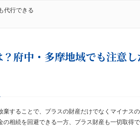
も代行できる
手続きの重要性の再確認
布・小金井・稲城、多摩地域密着で解決します
は？府中・多摩地域でも注意し
一例
 弁護士費用のご説明
時間制限なし）
放棄することで、プラスの財産だけでなくマイナスの
金の相続を回避できる一方、プラス財産も一切取得で
用