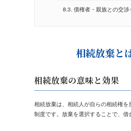
8.3.
債権者・親族との交渉
8.4.
弁護士選びと相続放棄
9.
相続放棄の不安、府中・調
相続放棄と
9.1.
相続放棄 解決実績の
相続放棄の意味と効果
10.
相続放棄の無料法律相談
10.1.
相談料 初回無料（
相続放棄は、相続人が自らの相続権を
制度です。放棄を選択することで、借
10.2.
相続放棄 弁護士費