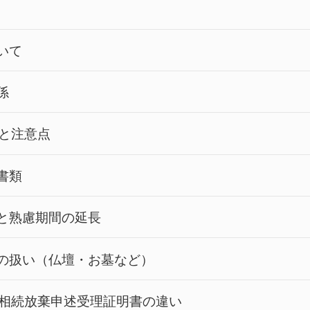
いて
係
と注意点
書類
と熟慮期間の延長
の扱い（仏壇・お墓など）
相続放棄申述受理証明書の違い