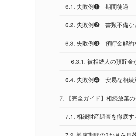
6.1.
失敗例❶ 期間徒過
6.2.
失敗例❷ 書類不備な
6.3.
失敗例❸ 預貯金解
6.3.1.
被相続人の預貯金
6.4.
失敗例❹ 安易な相続
7.
【完全ガイド】相続放棄の
7.1.
相続財産調査を徹底す
7.2.
熟慮期間の3か月を見