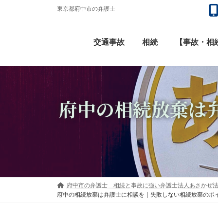
コ
ナ
東京都府中市の弁護士
ン
ビ
テ
ゲ
交通事故
相続
【事故・相続
ン
ー
ツ
シ
へ
ョ
ス
ン
府中の相続放棄は
キ
に
ッ
移
プ
動
府中市の弁護士 相続と事故に強い弁護士法人あさかぜ
府中の相続放棄は弁護士に相談を｜失敗しない相続放棄のポ