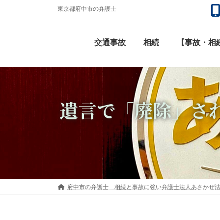
コ
ナ
東京都府中市の弁護士
ン
ビ
テ
ゲ
交通事故
相続
【事故・相続
ン
ー
ツ
シ
へ
ョ
ス
ン
遺言で「廃除」さ
キ
に
ッ
移
プ
動
府中市の弁護士 相続と事故に強い弁護士法人あさかぜ