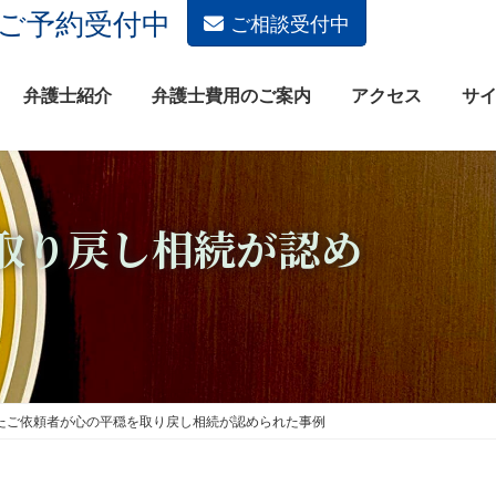
土日祝もご予約受付中
ご相談受付中
弁護士紹介
弁護士費用のご案内
アクセス
サ
取り戻し相続が認め
たご依頼者が心の平穏を取り戻し相続が認められた事例