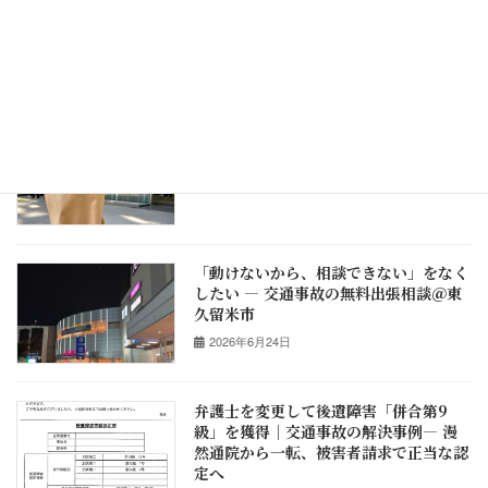
した——連絡が取りづらい依頼者様と歩
んだ後遺障害12級7号認定
2026年7月10日
夜間・土日祝のご相談窓口——府中・多
摩で交通事故・相続を、まずLINEで
2026年6月27日
「動けないから、相談できない」をなく
したい ― 交通事故の無料出張相談＠東
久留米市
2026年6月24日
弁護士を変更して後遺障害「併合第9
級」を獲得｜交通事故の解決事例― 漫
然通院から一転、被害者請求で正当な認
定へ